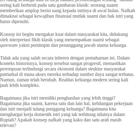
sering kali berhenti pada satu gambaran klasik: seorang suami
memberikan amplop berisi uang kepada istrinya di awal bulan. Nafkah
dimaknai sebagai kewajiban finansial mutlak suami dan hak istri yang
harus dipenuhi.
Konsep ini begitu mengakar kuat dalam masyarakat kita, didukung
oleh interpretasi fikih klasik yang menempatkan suami sebagai
qawwam
yakni pemimpin dan penanggung jawab utama keluarga.
Tidak ada yang salah secara inheren dengan pemahaman ini. Dalam
konteks historisnya, konsep tersebut sangat progresif, memastikan
perempuan terlindungi secara ekonomi dalam struktur masyarakat
patriarkal di mana akses mereka terhadap sumber daya sangat terbatas.
Namun, zaman telah berubah. Realitas keluarga modern sering kali
jauh lebih kompleks.
Bagaimana jika istri memiliki penghasilan yang lebih tinggi?
Bagaimana jika suami, karena satu dan lain hal, kehilangan pekerjaan
dan istri menjadi tulang punggung keluarga? Bagaimana kita
menghargai kerja domestik istri yang tak terhitung nilainya dalam
Rupiah? Apakah konsep nafkah yang kaku dan satu arah masih
relevan?