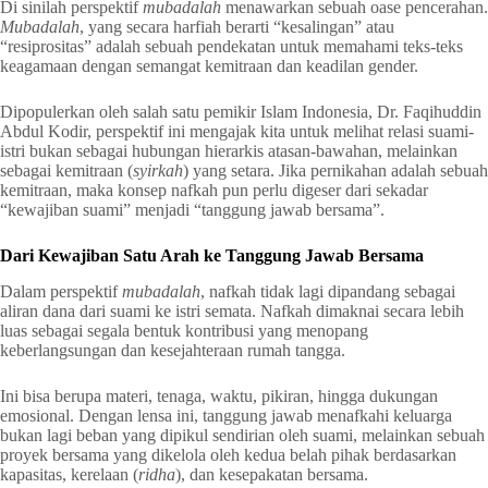
Di sinilah perspektif
mubadalah
menawarkan sebuah oase pencerahan.
Mubadalah
, yang secara harfiah berarti “kesalingan” atau
“resiprositas” adalah sebuah pendekatan untuk memahami teks-teks
keagamaan dengan semangat kemitraan dan keadilan gender.
Dipopulerkan oleh salah satu pemikir Islam Indonesia, Dr. Faqihuddin
Abdul Kodir, perspektif ini mengajak kita untuk melihat relasi suami-
istri bukan sebagai hubungan hierarkis atasan-bawahan, melainkan
sebagai kemitraan (
syirkah
) yang setara. Jika pernikahan adalah sebuah
kemitraan, maka konsep nafkah pun perlu digeser dari sekadar
“kewajiban suami” menjadi “tanggung jawab bersama”.
Dari Kewajiban Satu Arah ke Tanggung Jawab Bersama
Dalam perspektif
mubadalah
, nafkah tidak lagi dipandang sebagai
aliran dana dari suami ke istri semata. Nafkah dimaknai secara lebih
luas sebagai segala bentuk kontribusi yang menopang
keberlangsungan dan kesejahteraan rumah tangga.
Ini bisa berupa materi, tenaga, waktu, pikiran, hingga dukungan
emosional. Dengan lensa ini, tanggung jawab menafkahi keluarga
bukan lagi beban yang dipikul sendirian oleh suami, melainkan sebuah
proyek bersama yang dikelola oleh kedua belah pihak berdasarkan
kapasitas, kerelaan (
ridha
), dan kesepakatan bersama.