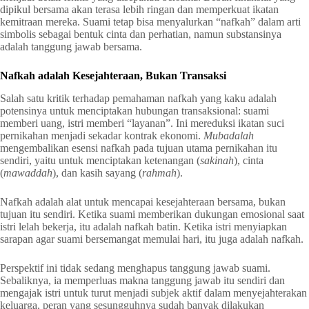
dipikul bersama akan terasa lebih ringan dan memperkuat ikatan
kemitraan mereka. Suami tetap bisa menyalurkan “nafkah” dalam arti
simbolis sebagai bentuk cinta dan perhatian, namun substansinya
adalah tanggung jawab bersama.
Nafkah adalah Kesejahteraan, Bukan Transaksi
Salah satu kritik terhadap pemahaman nafkah yang kaku adalah
potensinya untuk menciptakan hubungan transaksional: suami
memberi uang, istri memberi “layanan”. Ini mereduksi ikatan suci
pernikahan menjadi sekadar kontrak ekonomi.
Mubadalah
mengembalikan esensi nafkah pada tujuan utama pernikahan itu
sendiri, yaitu untuk menciptakan ketenangan (
sakinah
), cinta
(
mawaddah
), dan kasih sayang (
rahmah
).
Nafkah adalah alat untuk mencapai kesejahteraan bersama, bukan
tujuan itu sendiri. Ketika suami memberikan dukungan emosional saat
istri lelah bekerja, itu adalah nafkah batin. Ketika istri menyiapkan
sarapan agar suami bersemangat memulai hari, itu juga adalah nafkah.
Perspektif ini tidak sedang menghapus tanggung jawab suami.
Sebaliknya, ia memperluas makna tanggung jawab itu sendiri dan
mengajak istri untuk turut menjadi subjek aktif dalam menyejahterakan
keluarga, peran yang sesungguhnya sudah banyak dilakukan