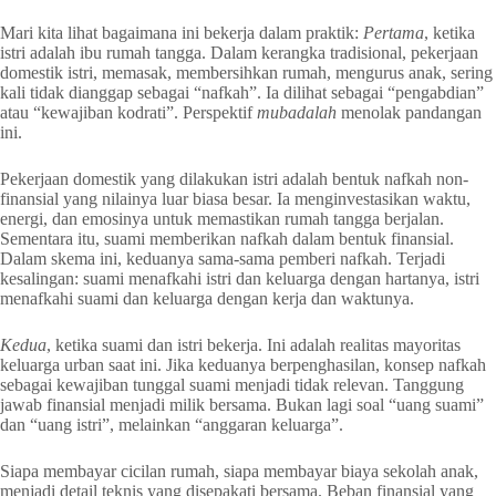
Mari kita lihat bagaimana ini bekerja dalam praktik:
Pertama
, ketika
istri adalah ibu rumah tangga. Dalam kerangka tradisional, pekerjaan
domestik istri, memasak, membersihkan rumah, mengurus anak, sering
kali tidak dianggap sebagai “nafkah”. Ia dilihat sebagai “pengabdian”
atau “kewajiban kodrati”. Perspektif
mubadalah
menolak pandangan
ini.
Pekerjaan domestik yang dilakukan istri adalah bentuk nafkah non-
finansial yang nilainya luar biasa besar. Ia menginvestasikan waktu,
energi, dan emosinya untuk memastikan rumah tangga berjalan.
Sementara itu, suami memberikan nafkah dalam bentuk finansial.
Dalam skema ini, keduanya sama-sama pemberi nafkah. Terjadi
kesalingan: suami menafkahi istri dan keluarga dengan hartanya, istri
menafkahi suami dan keluarga dengan kerja dan waktunya.
Kedua
, ketika suami dan istri bekerja. Ini adalah realitas mayoritas
keluarga urban saat ini. Jika keduanya berpenghasilan, konsep nafkah
sebagai kewajiban tunggal suami menjadi tidak relevan. Tanggung
jawab finansial menjadi milik bersama. Bukan lagi soal “uang suami”
dan “uang istri”, melainkan “anggaran keluarga”.
Siapa membayar cicilan rumah, siapa membayar biaya sekolah anak,
menjadi detail teknis yang disepakati bersama. Beban finansial yang