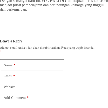
Dengan semangat baru ini, FLC PWM DIY diharapkan terus konsisten
menjadi pusat pembelajaran dan perlindungan keluarga yang unggul
dan berkemajuan.
Leave a Reply
Alamat email Anda tidak akan dipublikasikan.
Ruas yang wajib ditandai
*
Name
*
Email
*
Website
Add Comment
*